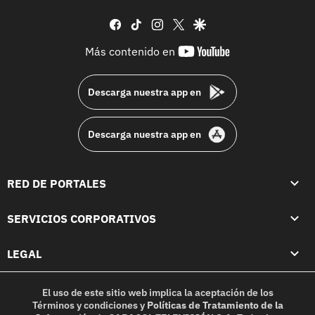
facebook
tiktok
instagram
twitter
google
youtube-
Más contenido en
footer
Descarga nuestra app en
Descarga nuestra app en
RED DE PORTALES
SERVICIOS CORPORATIVOS
LEGAL
El uso de este sitio web implica la aceptación de los
Términos y condiciones
y
Políticas de Tratamiento de la