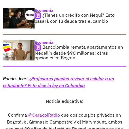
Economía
¿Tienes un crédito con Nequi? Esto
pasará con tu deuda tras el cambio
Economía
Bancolombia remata apartamentos en
Medellín desde $90 millones; otras
opciones en Bogotá
Puedes leer:
¿Profesores pueden revisar el celular a un
estudiante? Esto dice la ley en Colombia
Noticia educativa:
Confirma
@CaracolRadio
que dos colegios privados en
Bogotá, el Gimnasio Campestre y el Marymount, ambos
con casi 80 años de historia en Bogotá, anuncian que se