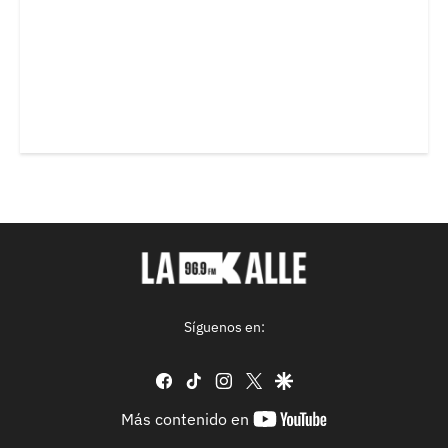
Síguenos en:
facebook
tiktok
instagram
twitter
google
youtube-
Más contenido en
footer