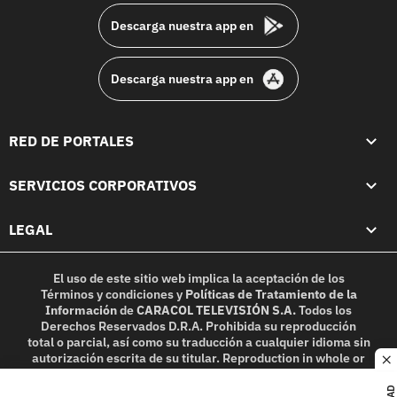
Descarga nuestra app en
Descarga nuestra app en
RED DE PORTALES
SERVICIOS CORPORATIVOS
LEGAL
El uso de este sitio web implica la aceptación de los
Términos y condiciones
y
Políticas de Tratamiento de la
Información
de
CARACOL TELEVISIÓN S.A.
Todos los
Derechos Reservados D.R.A. Prohibida su reproducción
total o parcial, así como su traducción a cualquier idioma sin
autorización escrita de su titular. Reproduction in whole or
c
in part, or translation without written permission is
prohibited. All rights reserved 2025.