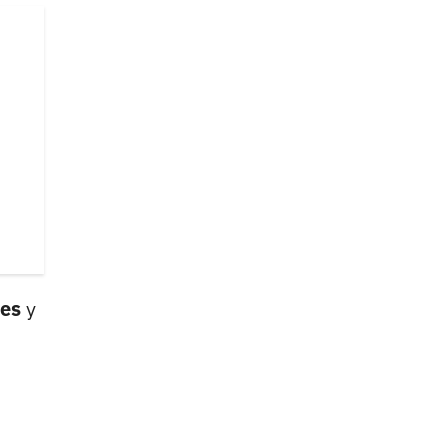
nes
y