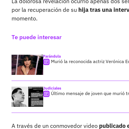
La dolorosa revelación ocurrió apenas dos se
por la recuperación de su
hija tras una inter
momento.
Te puede interesar
Farándula
Murió la reconocida actriz Verónica E
Judiciales
Último mensaje de joven que murió t
A través de un conmovedor video
publicado e