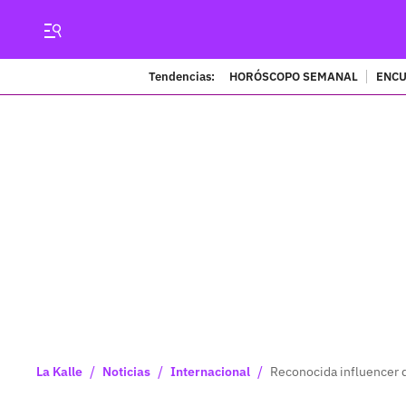
Tendencias:
HORÓSCOPO SEMANAL
ENCU
/
/
/
La Kalle
Noticias
Internacional
Reconocida influencer d