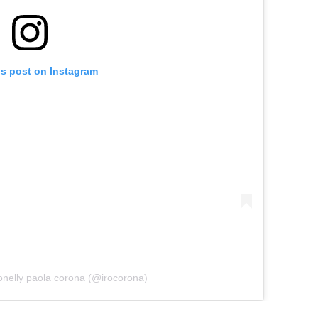
is post on Instagram
onelly paola corona (@irocorona)