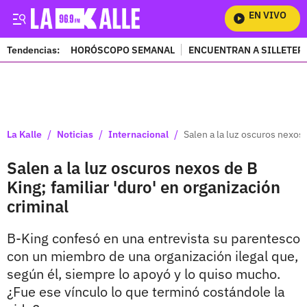
EN VIVO
Mira 
Tendencias:
HORÓSCOPO SEMANAL
ENCUENTRAN A SILLETER
PUBLICIDAD
/
/
/
La Kalle
Noticias
Internacional
Salen a la luz oscuros nexos 
Salen a la luz oscuros nexos de B
King; familiar 'duro' en organización
criminal
B-King confesó en una entrevista su parentesco
con un miembro de una organización ilegal que,
según él, siempre lo apoyó y lo quiso mucho.
¿Fue ese vínculo lo que terminó costándole la