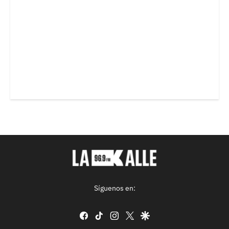
Síguenos en:
facebook
tiktok
instagram
twitter
google