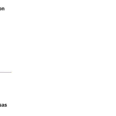
on
sas