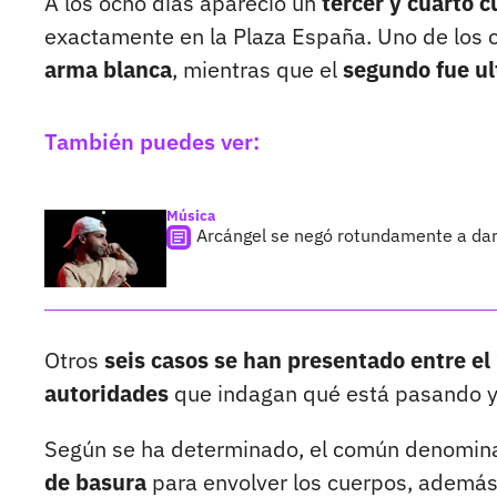
A los ocho días apareció un
tercer y cuarto 
exactamente en la Plaza España. Uno de los
arma blanca
, mientras que el
segundo fue ul
También puedes ver:
Música
Arcángel se negó rotundamente a dar
Otros
seis casos se han presentado entre el 
autoridades
que indagan qué está pasando y 
Según se ha determinado, el común denomina
de basura
para envolver los cuerpos, además