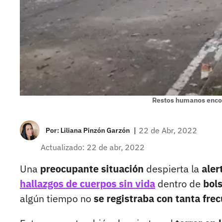
Restos humanos enco
|
22 de Abr, 2022
Por:
Liliana Pinzón Garzón
Actualizado: 22 de abr, 2022
Una
preocupante situación
despierta la
aler
hallazgos de cuerpos sin vida
dentro de
bols
algún tiempo no
se registraba con tanta fre