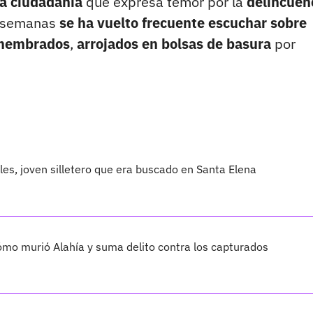
 la ciudadanía
que expresa temor por la
delincuen
s semanas
se ha vuelto frecuente escuchar sobre
membrados
,
arrojados en bolsas de basura
por
les, joven silletero que era buscado en Santa Elena
cómo murió Alahía y suma delito contra los capturados