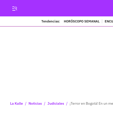
Tendencias:
HORÓSCOPO SEMANAL
ENCU
/
/
/
La Kalle
Noticias
Judiciales
¡Terror en Bogotá! En un m