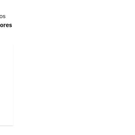
os
iores