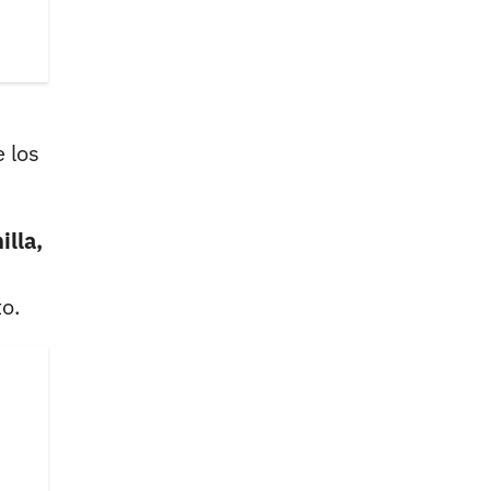
 los
lla,
o.