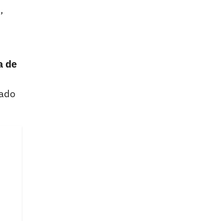
,
a de
vado