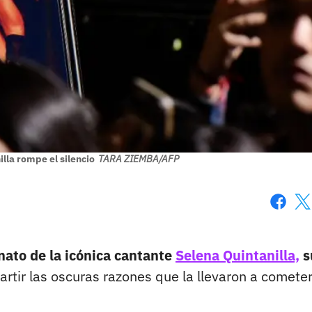
lla rompe el silencio
TARA ZIEMBA/AFP
Faceboo
X
nato de la icónica cantante
Selena Quintanilla,
s
rtir las oscuras razones que la llevaron a comete