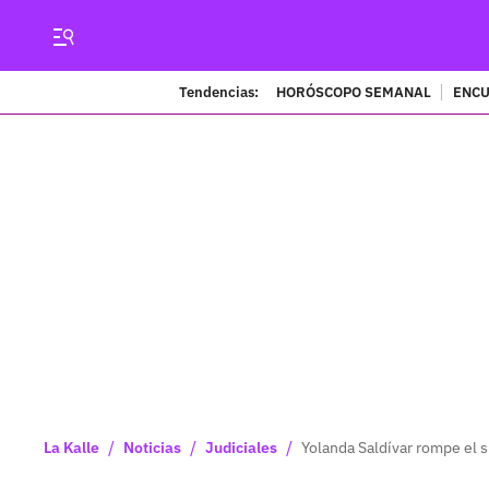
Tendencias:
HORÓSCOPO SEMANAL
ENCU
/
/
/
La Kalle
Noticias
Judiciales
Yolanda Saldívar rompe el s