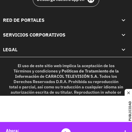
RED DE PORTALES
SERVICIOS CORPORATIVOS
LEGAL
El uso de este sitio web implica la aceptación de los
Términos y condiciones
y
Políticas de Tratamiento de la
Información
de
CARACOL TELEVISIÓN S.A.
Todos los
Derechos Reservados D.R.A. Prohibida su reproducción
total o parcial, así como su traducción a cualquier idioma sin
autorización escrita de su titular. Reproduction in whole or
c
in part, or translation without written permission is
prohibited. All rights reserved 2025.
PUBLICIDAD
MIEMBRO DE: