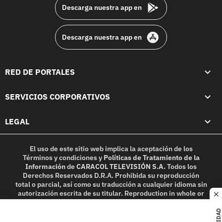
Descarga nuestra app en
Descarga nuestra app en
RED DE PORTALES
SERVICIOS CORPORATIVOS
LEGAL
El uso de este sitio web implica la aceptación de los
Términos y condiciones
y
Políticas de Tratamiento de la
Información
de
CARACOL TELEVISIÓN S.A.
Todos los
Derechos Reservados D.R.A. Prohibida su reproducción
total o parcial, así como su traducción a cualquier idioma sin
autorización escrita de su titular. Reproduction in whole or
c
in part, or translation without written permission is
prohibited. All rights reserved 2025.