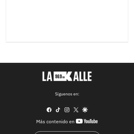
Síguenos en:
facebook
tiktok
instagram
twitter
google
youtube-
Más contenido en
footer