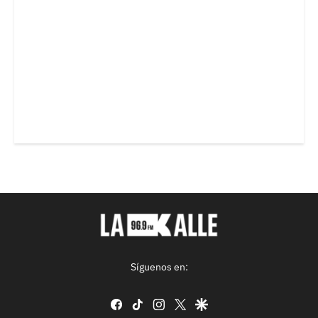
Síguenos en:
facebook
tiktok
instagram
twitter
google