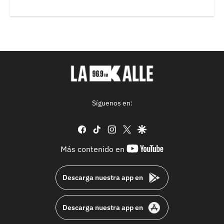
Síguenos en:
facebook
tiktok
instagram
twitter
google
youtube-
Más contenido en
footer
Descarga nuestra app en
Descarga nuestra app en