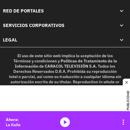
RED DE PORTALES
SERVICIOS CORPORATIVOS
LEGAL
El uso de este sitio web implica la aceptación de los
Términos y condiciones
y
Políticas de Tratamiento de la
Información
de
CARACOL TELEVISIÓN S.A.
Todos los
Derechos Reservados D.R.A. Prohibida su reproducción
total o parcial, así como su traducción a cualquier idioma sin
autorización escrita de su titular. Reproduction in whole or
c
in part, or translation without written permission is
prohibited. All rights reserved 2025.
PUBLICIDAD
MIEMBRO DE:
media-icon
La Kalle