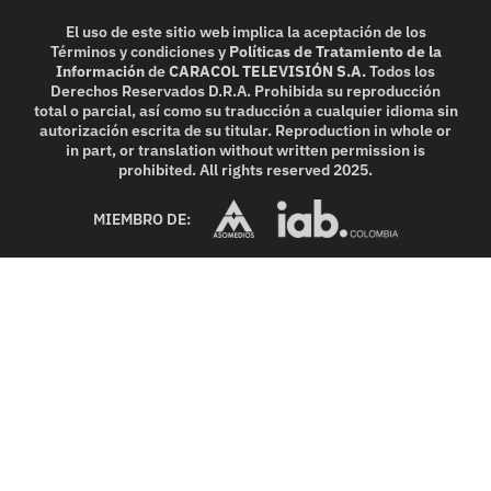
El uso de este sitio web implica la aceptación de los
Términos y condiciones
y
Políticas de Tratamiento de la
Información
de
CARACOL TELEVISIÓN S.A.
Todos los
Derechos Reservados D.R.A. Prohibida su reproducción
total o parcial, así como su traducción a cualquier idioma sin
autorización escrita de su titular. Reproduction in whole or
in part, or translation without written permission is
prohibited. All rights reserved 2025.
MIEMBRO DE: