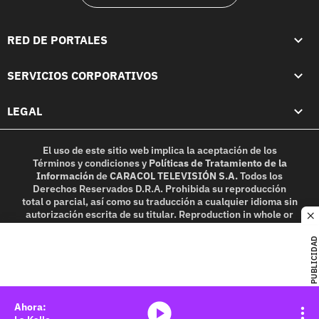
RED DE PORTALES
SERVICIOS CORPORATIVOS
LEGAL
El uso de este sitio web implica la aceptación de los
Términos y condiciones
y
Políticas de Tratamiento de la
Información
de
CARACOL TELEVISIÓN S.A.
Todos los
Derechos Reservados D.R.A. Prohibida su reproducción
total o parcial, así como su traducción a cualquier idioma sin
autorización escrita de su titular. Reproduction in whole or
c
in part, or translation without written permission is
prohibited. All rights reserved 2025.
PUBLICIDAD
MIEMBRO DE:
media-icon