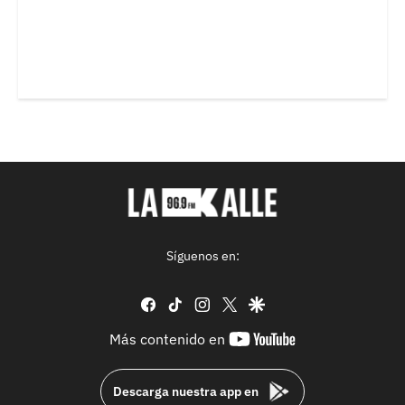
Síguenos en:
facebook
tiktok
instagram
twitter
google
youtube-
Más contenido en
footer
Descarga nuestra app en