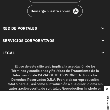
Descarga nuestra app en
RED DE PORTALES
SERVICIOS CORPORATIVOS
LEGAL
El uso de este sitio web implica la aceptación de los
Términos y condiciones
y
Políticas de Tratamiento de la
Información
de
CARACOL TELEVISIÓN S.A.
Todos los
Derechos Reservados D.R.A. Prohibida su reproducción
total o parcial, así como su traducción a cualquier idioma sin
autorización escrita de su titular. Reproduction in whole or
c
in part, or translation without written permission is
prohibited. All rights reserved 2025.
PUBLICIDAD
MIEMBRO DE: