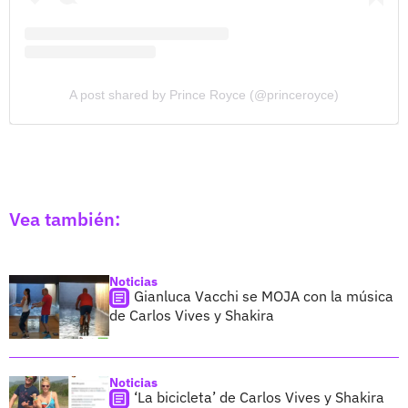
A post shared by Prince Royce (@princeroyce)
Vea también:
Noticias
Gianluca Vacchi se MOJA con la música
de Carlos Vives y Shakira
Noticias
‘La bicicleta’ de Carlos Vives y Shakira