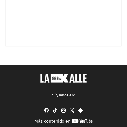
Síguenos en:
facebook
tiktok
instagram
twitter
google
youtube-
Más contenido en
footer