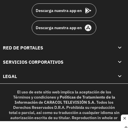
Descarga nuestra app en
Descarga nuestra app en
RED DE PORTALES
SERVICIOS CORPORATIVOS
LEGAL
El uso de este sitio web implica la aceptación de los
Términos y condiciones
y
Políticas de Tratamiento de la
Información
de
CARACOL TELEVISIÓN S.A.
Todos los
Derechos Reservados D.R.A. Prohibida su reproducción
total o parcial, así como su traducción a cualquier idioma sin
autorización escrita de su titular. Reproduction in whole or
c
in part, or translation without written permission is
prohibited. All rights reserved 2025.