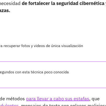
 necesidad
de fortalecer la seguridad cibernética 
azas.
 recuperar fotos y videos de única visualización
egundos con esta técnica poco conocida
d de métodos
para llevar a cabo sus estafas
, que
udulentos
, mensajes de texto con enlaces malicios