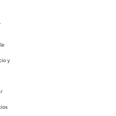
r
le
cio y
ar
cios