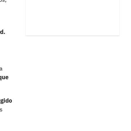
d.
a
 que
gido
os