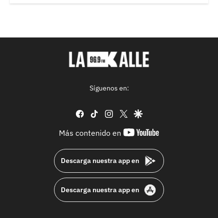
Síguenos en:
facebook
tiktok
instagram
twitter
google
youtube-
Más contenido en
footer
Descarga nuestra app en
Descarga nuestra app en