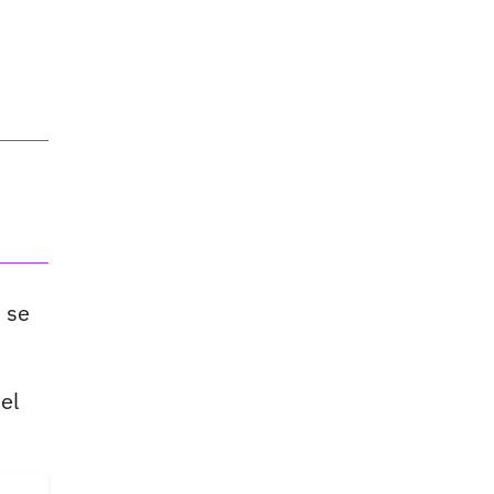
, se
 el