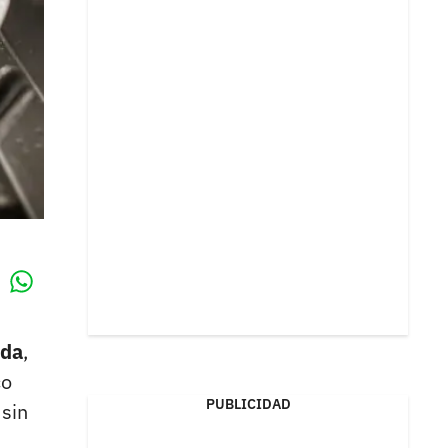
Whatsapp
k
ada
,
co
PUBLICIDAD
 sin