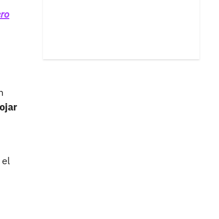
ero
n
ojar
 el