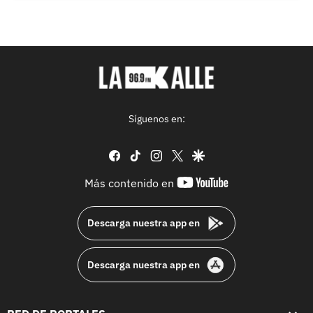
Síguenos en:
facebook
tiktok
instagram
twitter
google
youtube-
Más contenido en
footer
Descarga nuestra app en
Descarga nuestra app en