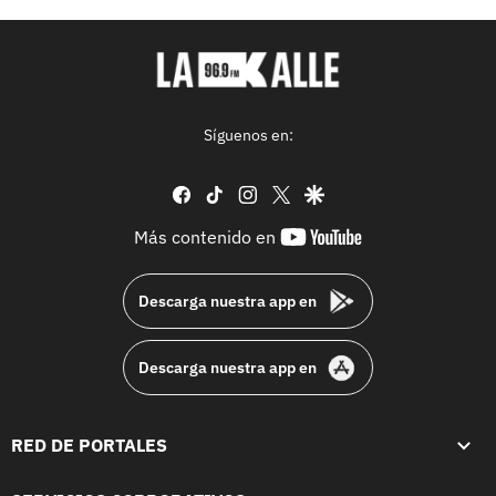
Síguenos en:
facebook
tiktok
instagram
twitter
google
youtube-
Más contenido en
footer
Descarga nuestra app en
Descarga nuestra app en
RED DE PORTALES