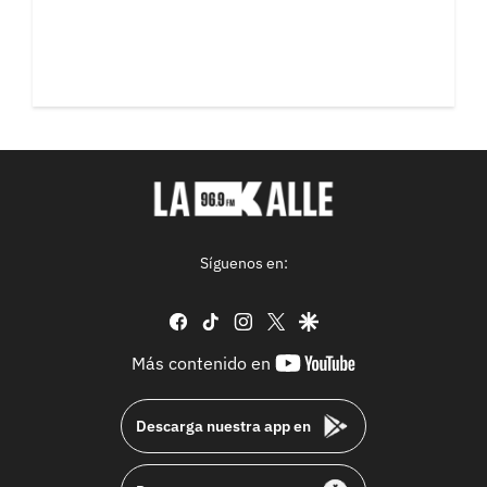
Síguenos en:
facebook
tiktok
instagram
twitter
google
youtube-
Más contenido en
footer
Descarga nuestra app en