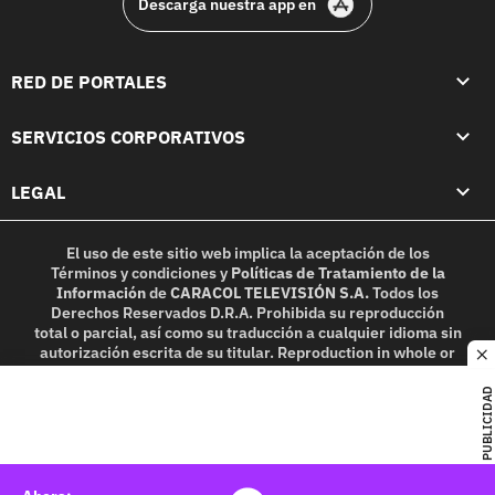
Descarga nuestra app en
RED DE PORTALES
SERVICIOS CORPORATIVOS
LEGAL
El uso de este sitio web implica la aceptación de los
Términos y condiciones
y
Políticas de Tratamiento de la
Información
de
CARACOL TELEVISIÓN S.A.
Todos los
Derechos Reservados D.R.A. Prohibida su reproducción
total o parcial, así como su traducción a cualquier idioma sin
autorización escrita de su titular. Reproduction in whole or
c
in part, or translation without written permission is
prohibited. All rights reserved 2025.
PUBLICIDAD
MIEMBRO DE: