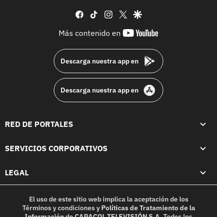
facebook
tiktok
instagram
twitter
google
youtube-
Más contenido en
footer
Descarga nuestra app en
Descarga nuestra app en
RED DE PORTALES
SERVICIOS CORPORATIVOS
LEGAL
El uso de este sitio web implica la aceptación de los
Términos y condiciones
y
Políticas de Tratamiento de la
Información
de
CARACOL TELEVISIÓN S.A.
Todos los