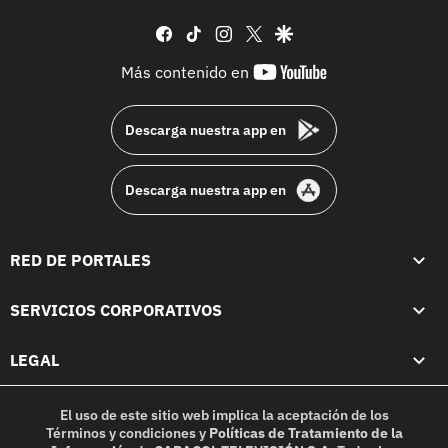
facebook
tiktok
instagram
twitter
google
youtube-
Más contenido en
footer
Descarga nuestra app en
Descarga nuestra app en
RED DE PORTALES
SERVICIOS CORPORATIVOS
LEGAL
El uso de este sitio web implica la aceptación de los
Términos y condiciones
y
Políticas de Tratamiento de la