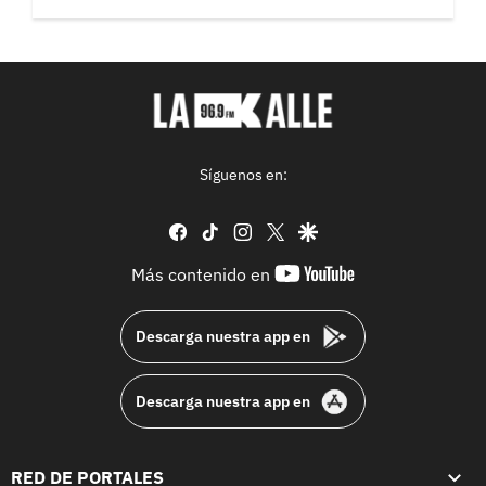
Síguenos en:
facebook
tiktok
instagram
twitter
google
youtube-
Más contenido en
footer
Descarga nuestra app en
Descarga nuestra app en
RED DE PORTALES