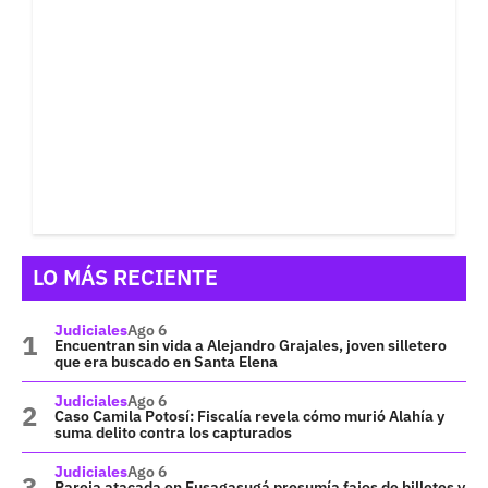
LO MÁS RECIENTE
Judiciales
Ago 6
Encuentran sin vida a Alejandro Grajales, joven silletero
que era buscado en Santa Elena
Judiciales
Ago 6
Caso Camila Potosí: Fiscalía revela cómo murió Alahía y
suma delito contra los capturados
Judiciales
Ago 6
Pareja atacada en Fusagasugá presumía fajos de billetes y