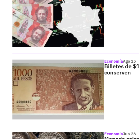
Economía
Ago 15
Billetes de $
conserven
Economía
Jun 26
Moneda colom