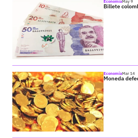
Economía
May 9
Billete colom
Economía
Mar 14
Moneda defec