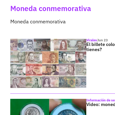
Moneda conmemorativa
Moneda conmemorativa
Virales
Jun 23
El billete co
tienes?
Información de se
Video: moned