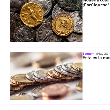
¡Escúlquese!
Economía
May 31
Esta es la m