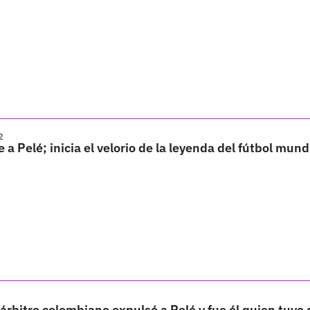
2
 a Pelé; inicia el velorio de la leyenda del fútbol mund
 árbitro colombiano expulsó a Pelé y fue él quien tuvo 