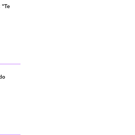
 "Te
do