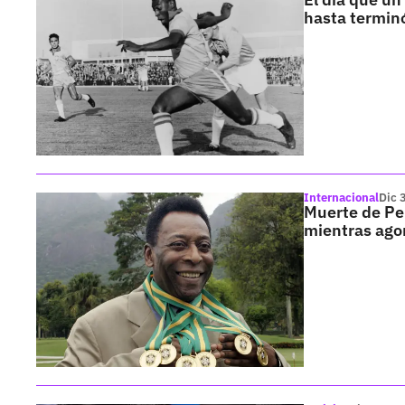
hasta termin
Internacional
Dic 
Muerte de Pel
mientras ago