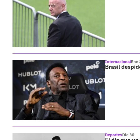
Internacional
Ene 
Brasil despide
Deportes
Dic 30
El día que un