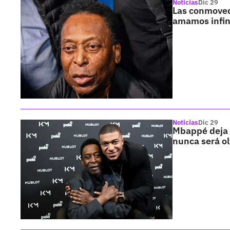
Noticias
Dic 29
Las conmovedo
amamos infi
Noticias
Dic 29
Mbappé deja 
nunca será o