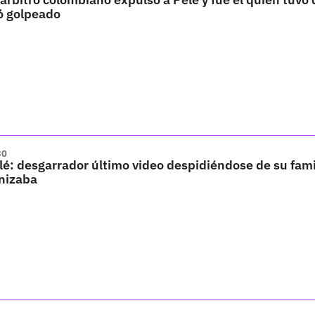
ó golpeado
30
é: desgarrador último video despidiéndose de su fami
nizaba