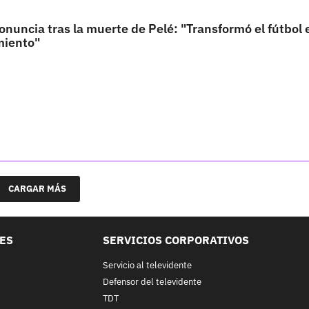
nuncia tras la muerte de Pelé: "Transformó el fútbol e
miento"
CARGAR MÁS
LES
SERVICIOS CORPORATIVOS
Servicio al televidente
Defensor del televidente
TDT