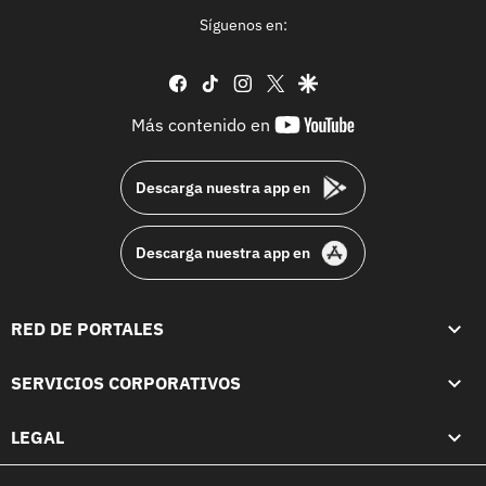
Síguenos en:
facebook
tiktok
instagram
twitter
google
youtube-
Más contenido en
footer
Descarga nuestra app en
Descarga nuestra app en
RED DE PORTALES
SERVICIOS CORPORATIVOS
LEGAL