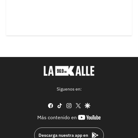
Síguenos en:
facebook
tiktok
instagram
twitter
google
youtube-
Más contenido en
footer
Descarga nuestra app en