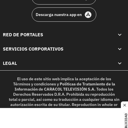
Descarga nuestra app en
RED DE PORTALES
SERVICIOS CORPORATIVOS
LEGAL
El uso de este sitio web implica la aceptación de los
Términos y condiciones
y
Políticas de Tratamiento de la
Información
de
CARACOL TELEVISIÓN S.A.
Todos los
Derechos Reservados D.R.A. Prohibida su reproducción
total o parcial, así como su traducción a cualquier idioma sin
autorización escrita de su titular. Reproduction in whole or
c
in part, or translation without written permission is
prohibited. All rights reserved 2025.
PUBLICIDAD
MIEMBRO DE: