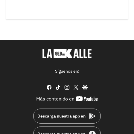
Síguenos en:
facebook
tiktok
instagram
twitter
google
youtube-
Más contenido en
footer
Descarga nuestra app en
Descarga nuestra app en