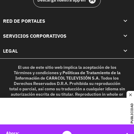
RED DE PORTALES
SERVICIOS CORPORATIVOS
LEGAL
El uso de este sitio web implica la aceptación de los
Términos y condiciones
y
Políticas de Tratamiento de la
Información
de
CARACOL TELEVISIÓN S.A.
Todos los
Derechos Reservados D.R.A. Prohibida su reproducción
total o parcial, así como su traducción a cualquier idioma sin
autorización escrita de su titular. Reproduction in whole or
c
in part, or translation without written permission is
prohibited. All rights reserved 2025.
PUBLICIDAD
MIEMBRO DE: