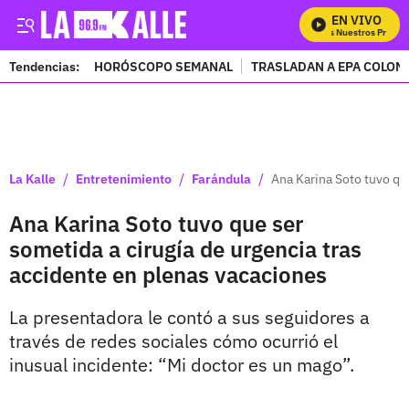
EN VIVO
Mira Todos Nuestros Progra
Tendencias:
HORÓSCOPO SEMANAL
TRASLADAN A EPA COLOM
PUBLICIDAD
/
/
/
La Kalle
Entretenimiento
Farándula
Ana Karina Soto tuvo qu
Ana Karina Soto tuvo que ser
sometida a cirugía de urgencia tras
accidente en plenas vacaciones
La presentadora le contó a sus seguidores a
través de redes sociales cómo ocurrió el
inusual incidente: “Mi doctor es un mago”.