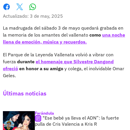
Whatsapp
Facebook
X
Actualizado: 3 de may, 2025
La madrugada del sábado 3 de mayo quedará grabada en
la memoria de los amantes del vallenato
como
una noche
llena de emoción, música y recuerdos.
El Parque de la Leyenda Vallenata volvió a vibrar con
fuerza
durante
el homenaje que Silvestre Dangond
ofreció
en honor a su amigo
y colega, el inolvidable Omar
Geles.
Últimas noticias
Farándula
"Ese bebé ya lleva el ADN”: la fuerte
pulla de Cris Valencia a Kris R