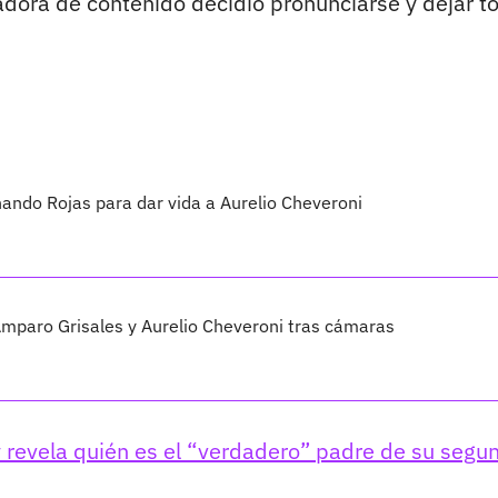
eadora de contenido decidió pronunciarse y dejar t
nando Rojas para dar vida a Aurelio Cheveroni
Amparo Grisales y Aurelio Cheveroni tras cámaras
 y revela quién es el “verdadero” padre de su segu