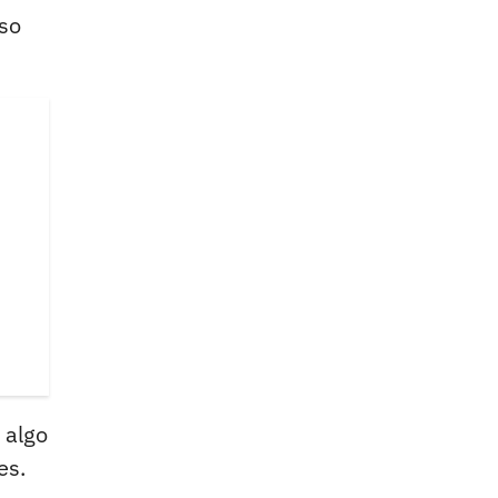
eso
algo
es.