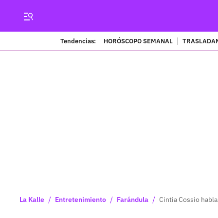
Tendencias:
HORÓSCOPO SEMANAL
TRASLADAN
/
/
/
La Kalle
Entretenimiento
Farándula
Cintia Cossio habl