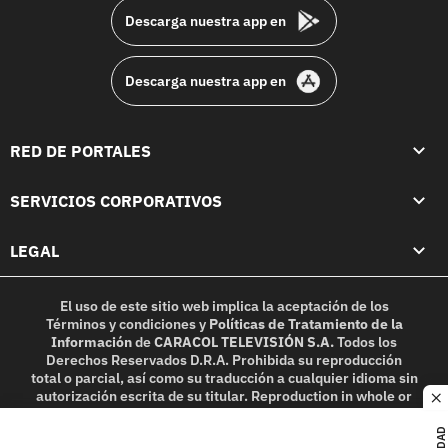
Descarga nuestra app en
Descarga nuestra app en
RED DE PORTALES
SERVICIOS CORPORATIVOS
LEGAL
El uso de este sitio web implica la aceptación de los
Términos y condiciones
y
Políticas de Tratamiento de la
Información
de
CARACOL TELEVISIÓN S.A.
Todos los
Derechos Reservados D.R.A. Prohibida su reproducción
total o parcial, así como su traducción a cualquier idioma sin
autorización escrita de su titular. Reproduction in whole or
c
in part, or translation without written permission is
prohibited. All rights reserved 2025.