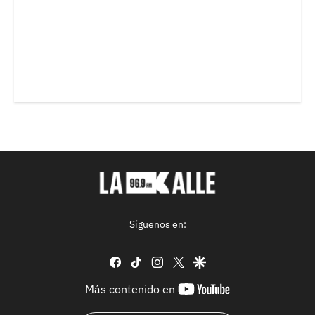
Síguenos en:
facebook
tiktok
instagram
twitter
google
youtube-
Más contenido en
footer