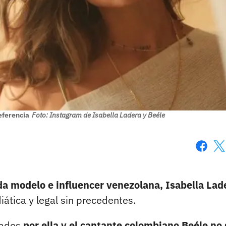
eferencia
Foto: Instagram de Isabella Ladera y Beéle
Faceboo
X
da modelo e influencer venezolana, Isabella Lad
iática y legal sin precedentes.
zados
por ella y el cantante colombiano Beéle no 