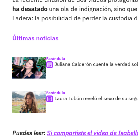
ha desatado
una ola de indignación, sino que
Ladera: la posibilidad de perder la custodia d
Últimas noticias
Farándula
Juliana Calderón cuenta la verdad so
Farándula
Laura Tobón reveló el sexo de su segu
Puedes leer:
Si compartiste el video de Isabel