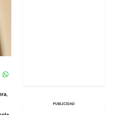
Whatsapp
k
era
,
PUBLICIDAD
solo