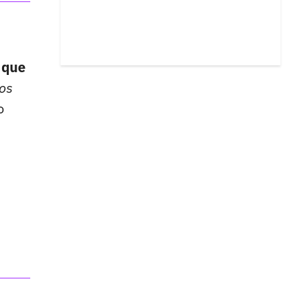
s que
los
o