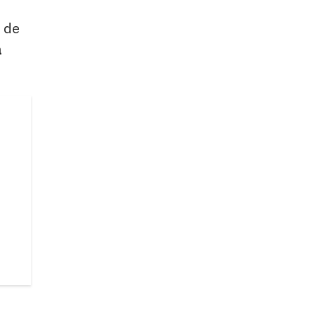
e de
a