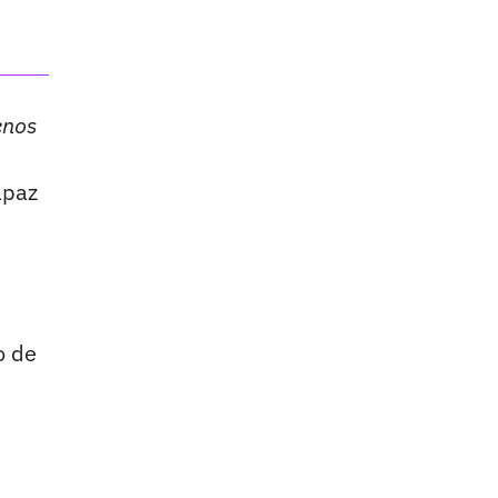
enos
apaz
o de