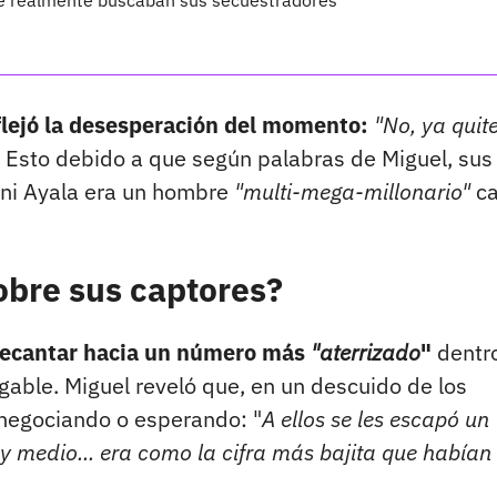
ue realmente buscaban sus secuestradores
flejó la desesperación del momento:
"No, ya quit
. Esto debido a que según palabras de Miguel, sus
ni Ayala era un hombre
"multi-mega-millonario"
c
obre sus captores?
a decantar hacia un número más
"aterrizado
"
dentr
gable. Miguel reveló que, en un descuido de los
a negociando o esperando: "
A ellos se les escapó un
y medio... era como la cifra más bajita que habían