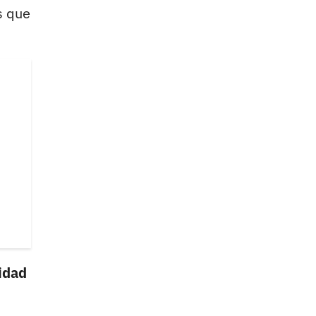
s que
idad