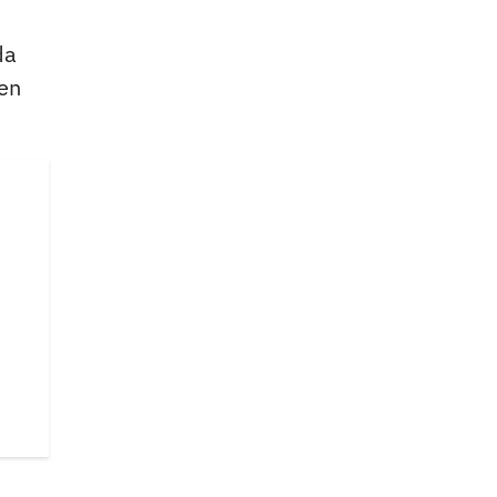
da
 en