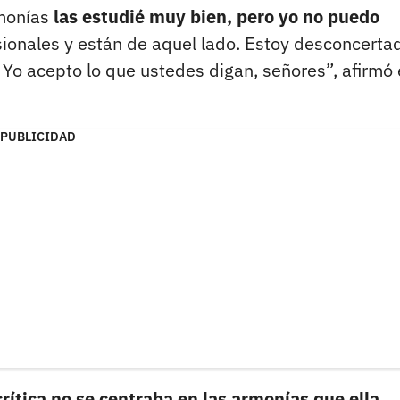
rmonías
las estudié muy bien, pero yo no puedo
ionales y están de aquel lado. Estoy desconcerta
Yo acepto lo que ustedes digan, señores”, afirmó
PUBLICIDAD
crítica no se centraba en las armonías que ella