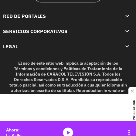
RED DE PORTALES
SERVICIOS CORPORATIVOS
LEGAL
El uso de este sitio web implica la aceptación de los
Términos y condiciones
y
Políticas de Tratamiento de la
Información
de
CARACOL TELEVISIÓN S.A.
Todos los
Derechos Reservados D.R.A. Prohibida su reproducción
total o parcial, así como su traducción a cualquier idioma sin
autorización escrita de su titular. Reproduction in whole or
c
in part, or translation without written permission is
prohibited. All rights reserved 2025.
PUBLICIDAD
MIEMBRO DE:
media-icon
La Kalle