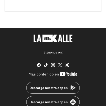
Síguenos en:
facebook
tiktok
instagram
twitter
google
youtube-
Más contenido en
footer
Descarga nuestra app en
Descarga nuestra app en