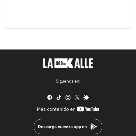
Síguenos en:
facebook
tiktok
instagram
twitter
google
youtube-
Más contenido en
footer
Descarga nuestra app en