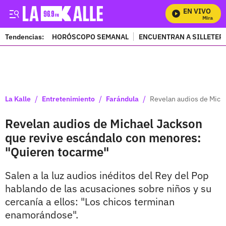
EN VIVO
Mira Todos
Tendencias:
HORÓSCOPO SEMANAL
ENCUENTRAN A SILLETER
PUBLICIDAD
/
/
/
La Kalle
Entretenimiento
Farándula
Revelan audios de Mich
Revelan audios de Michael Jackson
que revive escándalo con menores:
"Quieren tocarme"
Salen a la luz audios inéditos del Rey del Pop
hablando de las acusaciones sobre niños y su
cercanía a ellos: "Los chicos terminan
enamorándose".