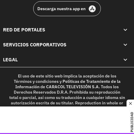
Descarga nuestra app en
RED DE PORTALES
SERVICIOS CORPORATIVOS
LEGAL
El uso de este sitio web implica la aceptación de los
Términos y condiciones
y
Políticas de Tratamiento de la
Información
de
CARACOL TELEVISIÓN S.A.
Todos los
Derechos Reservados D.R.A. Prohibida su reproducción
total o parcial, así como su traducción a cualquier idioma sin
autorización escrita de su titular. Reproduction in whole or
c
in part, or translation without written permission is
prohibited. All rights reserved 2025.
PUBLICIDAD
MIEMBRO DE: