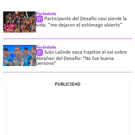
Farándula
Participante del Desafío casi pierde la
vida; “me dejaron el estómago abierto”
Farándula
Iván Lalinde saca trapitos al sol sobre
Abrahan del Desafío: "No fue buena
persona"
PUBLICIDAD