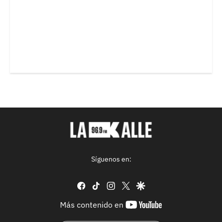
Síguenos en:
facebook
tiktok
instagram
twitter
google
youtube-
Más contenido en
footer