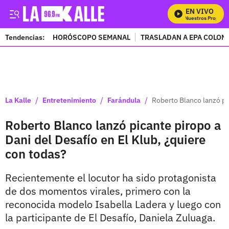
EN VIVO
Mira Todos Nuestros Programa
Tendencias:
HORÓSCOPO SEMANAL
TRASLADAN A EPA COLOM
PUBLICIDAD
/
/
/
La Kalle
Entretenimiento
Farándula
Roberto Blanco lanzó pi
Roberto Blanco lanzó picante piropo a
Dani del Desafío en El Klub, ¿quiere
con todas?
Recientemente el locutor ha sido protagonista
de dos momentos virales, primero con la
reconocida modelo Isabella Ladera y luego con
la participante de El Desafío, Daniela Zuluaga.