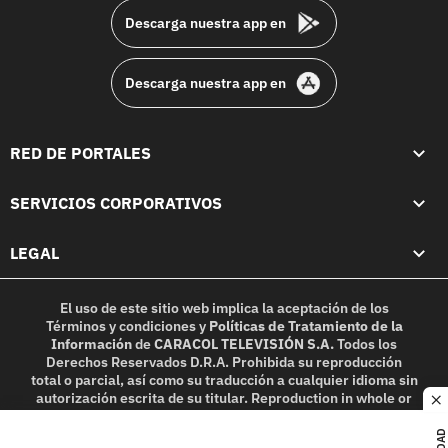
Descarga nuestra app en
Descarga nuestra app en
RED DE PORTALES
SERVICIOS CORPORATIVOS
LEGAL
El uso de este sitio web implica la aceptación de los
Términos y condiciones
y
Políticas de Tratamiento de la
Información
de
CARACOL TELEVISIÓN S.A.
Todos los
Derechos Reservados D.R.A. Prohibida su reproducción
total o parcial, así como su traducción a cualquier idioma sin
autorización escrita de su titular. Reproduction in whole or
c
in part, or translation without written permission is
prohibited. All rights reserved 2025.