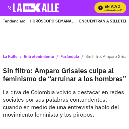
EN VIVO
Mira Todos Nuestros Progra
Tendencias:
HORÓSCOPO SEMANAL
ENCUENTRAN A SILLETER
PUBLICIDAD
/
/
/
La Kalle
Entretenimiento
Farándula
Sin filtro: Amparo Grisa
Sin filtro: Amparo Grisales culpa al
feminismo de “arruinar a los hombres”
La diva de Colombia volvió a destacar en redes
sociales por sus palabras contundentes;
cuando en medio de una entrevista habló del
movimiento feminista y los piropos.