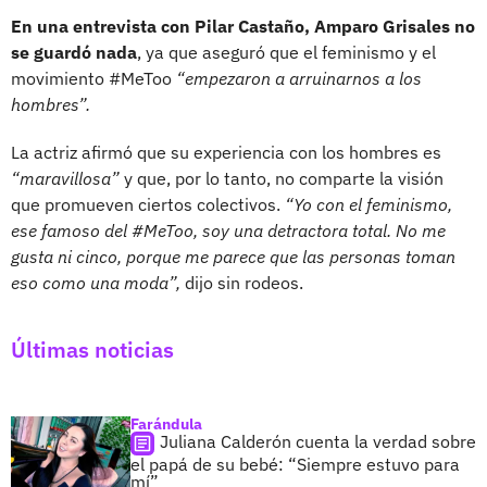
En una entrevista con Pilar Castaño, Amparo Grisales no
se guardó nada
, ya que aseguró que el feminismo y el
movimiento #MeToo
“empezaron a arruinarnos a los
hombres”.
La actriz afirmó que su experiencia con los hombres es
“maravillosa”
y que, por lo tanto, no comparte la visión
que promueven ciertos colectivos.
“Yo con el feminismo,
ese famoso del #MeToo, soy una detractora total. No me
gusta ni cinco, porque me parece que las personas toman
eso como una moda”,
dijo sin rodeos.
Últimas noticias
Farándula
Juliana Calderón cuenta la verdad sobre
el papá de su bebé: “Siempre estuvo para
mí”