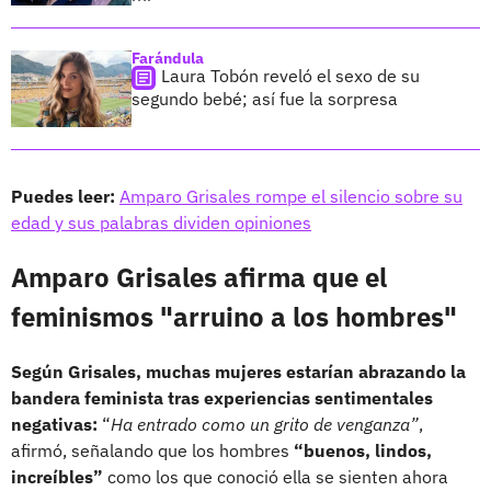
Farándula
Laura Tobón reveló el sexo de su
segundo bebé; así fue la sorpresa
Puedes leer:
Amparo Grisales rompe el silencio sobre su
edad y sus palabras dividen opiniones
Amparo Grisales afirma que el
feminismos "arruino a los hombres"
Según Grisales, muchas mujeres estarían abrazando la
bandera feminista tras experiencias sentimentales
negativas:
“
Ha entrado como un grito de venganza”
,
afirmó, señalando que los hombres
“buenos, lindos,
increíbles”
como los que conoció ella se sienten ahora