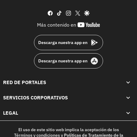
facebook
tiktok
instagram
twitter
google
youtube-
Más contenido en
footer
Descarga nuestra app en
Descarga nuestra app en
RED DE PORTALES
SERVICIOS CORPORATIVOS
LEGAL
El uso de este sitio web implica la aceptación de los
Términos y condiciones
y
Políticas de Tratamiento de la