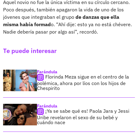
Aquel novio no fue la única víctima en su círculo cercano.
Poco después, también apagaron la vida de uno de los
jóvenes que integraban el grupo
de danzas que ella
misma había formad
o. “Ahí dije: esto ya no está chévere.
Nadie debería pasar por algo así”, recordó.
Te puede interesar
Farándula
Florinda Meza sigue en el centro de la
polémica, ahora por líos con los hijos de
Chespirito
Farándula
¡Ya se sabe qué es! Paola Jara y Jessi
Uribe revelaron el sexo de su bebé y
cuándo nace