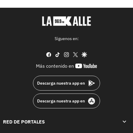
Síguenos en:
facebook
tiktok
instagram
twitter
google
youtube-
Más contenido en
footer
Descarga nuestra app en
Descarga nuestra app en
RED DE PORTALES