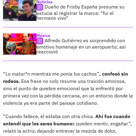
Noticias
Dueño de Frisby España presume su
astucia al registrar la marca: "fui el
hermano vivo"
Música
Alfredo Gutiérrez es sorprendido con
emotivo homenaje en un aeropuerto; así
reaccionó
“Lo matar*n mientras me ponía los cachos”
, confesó sin
rodeos.
Esa frase no solo resume una traición amorosa,
sino el punto de quiebre emocional que la enfrentó por
primera vez con la pérdida cercana, en un entorno donde la
violencia ya era parte del paisaje cotidiano.
“Cuando fallece, él estaba con otra chica.
Ahí fue cuando
entendí que los seres humano
s pueden mentir, engañar”,
relató la actriz, dejando entrever la mezcla de dolor,