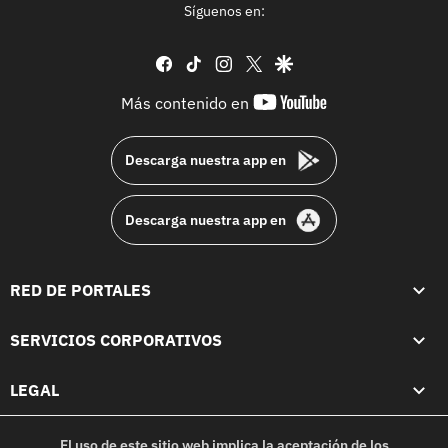
Síguenos en:
facebook
tiktok
instagram
twitter
google
youtube-
Más contenido en
footer
Descarga nuestra app en
Descarga nuestra app en
RED DE PORTALES
SERVICIOS CORPORATIVOS
LEGAL
El uso de este sitio web implica la aceptación de los