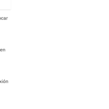
ocar
nen
xión