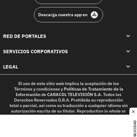
Descarga nuestra app en
RED DE PORTALES
SERVICIOS CORPORATIVOS
LEGAL
El uso de este sitio web implica la aceptación de los
Términos y condiciones
y
Políticas de Tratamiento de la
Información
de
CARACOL TELEVISIÓN S.A.
Todos los
Derechos Reservados D.R.A. Prohibida su reproducción
total o parcial, así como su traducción a cualquier idioma sin
autorización escrita de su titular. Reproduction in whole or
c
in part, or translation without written permission is
prohibited. All rights reserved 2025.
PUBLICIDAD
MIEMBRO DE: