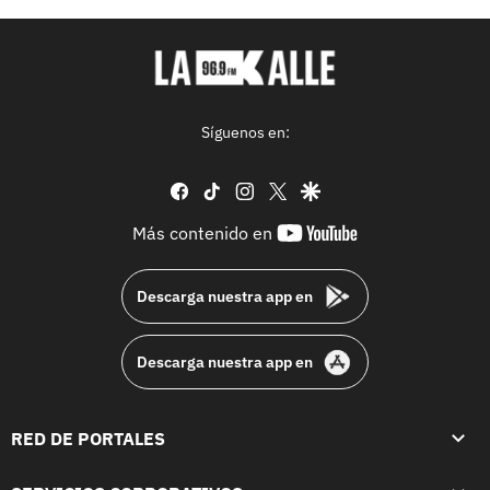
Síguenos en:
facebook
tiktok
instagram
twitter
google
youtube-
Más contenido en
footer
Descarga nuestra app en
Descarga nuestra app en
RED DE PORTALES