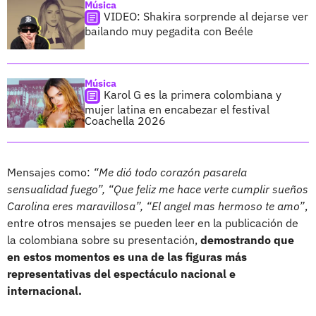
Música
VIDEO: Shakira sorprende al dejarse ver
bailando muy pegadita con Beéle
Música
Karol G es la primera colombiana y
mujer latina en encabezar el festival
Coachella 2026
Mensajes como:
“Me dió todo corazón pasarela
sensualidad fuego”, “Que feliz me hace verte cumplir sueños
Carolina eres maravillosa”, “El angel mas hermoso te amo”
,
entre otros mensajes se pueden leer en la publicación de
la colombiana sobre su presentación,
demostrando que
en estos momentos es una de las figuras más
representativas del espectáculo nacional e
internacional.