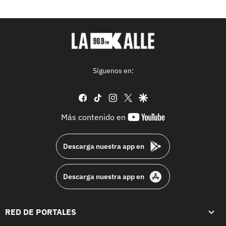
Síguenos en:
facebook
tiktok
instagram
twitter
google
youtube-
Más contenido en
footer
Descarga nuestra app en
Descarga nuestra app en
RED DE PORTALES