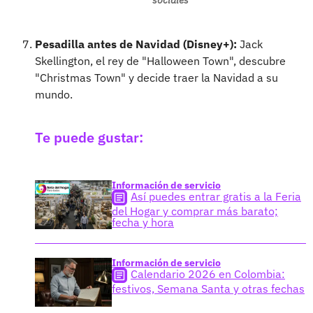
sociales
Pesadilla antes de Navidad (Disney+):
Jack
Skellington, el rey de "Halloween Town", descubre
"Christmas Town" y decide traer la Navidad a su
mundo.
Te puede gustar:
Información de servicio
Así puedes entrar gratis a la Feria
del Hogar y comprar más barato;
fecha y hora
Información de servicio
Calendario 2026 en Colombia:
festivos, Semana Santa y otras fechas