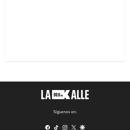
Síguenos en:
facebook
tiktok
instagram
twitter
google