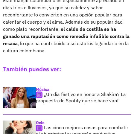
Este manjar colombiano es especialmente apreciado en
días fríos o lluviosos, ya que su calidez y sabor
reconfortante lo convierten en una opción popular para
calentar el cuerpo y el alma. Además de su popularidad
como plato reconfortante,
el caldo de costilla se ha
ganado una reputación como remedio infalible contra la
resaca
, lo que ha contribuido a su estatus legendario en la
cultura colombiana.
También puedes ver:
Música
¿Un día festivo en honor a Shakira? La
propuesta de Spotify que se hace viral
Ocio
Las cinco mejores cosas para combatir
el aburrimiento y ser más productivo