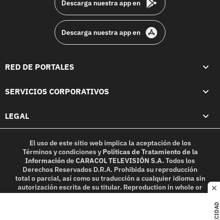
Descarga nuestra app en
Descarga nuestra app en
RED DE PORTALES
SERVICIOS CORPORATIVOS
LEGAL
El uso de este sitio web implica la aceptación de los
Términos y condiciones
y
Políticas de Tratamiento de la
Información
de
CARACOL TELEVISIÓN S.A.
Todos los
Derechos Reservados D.R.A. Prohibida su reproducción
total o parcial, así como su traducción a cualquier idioma sin
autorización escrita de su titular. Reproduction in whole or
c
in part, or translation without written permission is
prohibited. All rights reserved 2025.
PUBLICIDAD