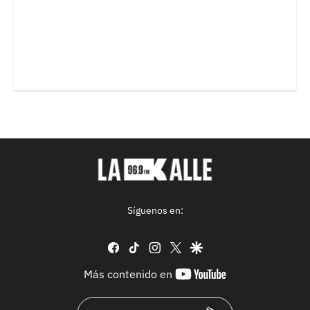
Síguenos en:
facebook
tiktok
instagram
twitter
google
youtube-
Más contenido en
footer