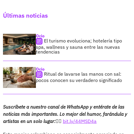
Últimas noticias
Ocio
El turismo evoluciona; hotelería tipo
spa, wallness y sauna entre las nuevas
tendencias
Ocio
Ritual de lavarse las manos con sal:
pocos conocen su verdadero significado
Suscríbete a nuestro canal de WhatsApp y entérate de las
noticias más importantes. Lo mejor del humor, farándula y
artistas en un solo lugar:
👉🏻
bit.ly/44MSD4a