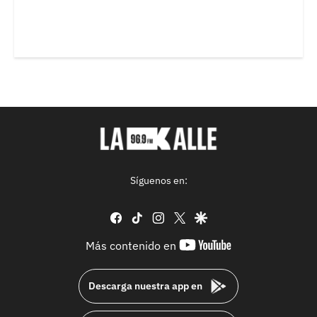
Síguenos en:
facebook
tiktok
instagram
twitter
google
youtube-
Más contenido en
footer
Descarga nuestra app en