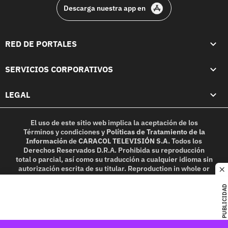
Descarga nuestra app en
RED DE PORTALES
SERVICIOS CORPORATIVOS
LEGAL
El uso de este sitio web implica la aceptación de los
Términos y condiciones
y
Políticas de Tratamiento de la
Información
de
CARACOL TELEVISIÓN S.A.
Todos los
Derechos Reservados D.R.A. Prohibida su reproducción
total o parcial, así como su traducción a cualquier idioma sin
autorización escrita de su titular. Reproduction in whole or
c
in part, or translation without written permission is
prohibited. All rights reserved 2025.
PUBLICIDAD
MIEMBRO DE: