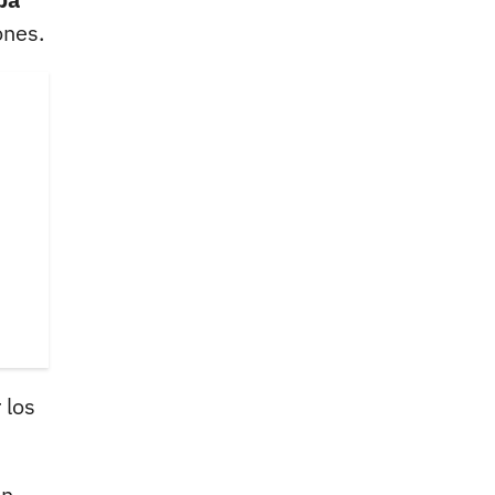
ones.
 los
un