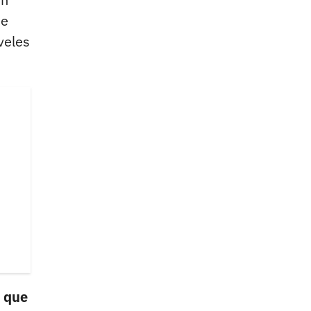
de
veles
e que