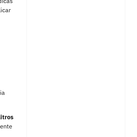
dicas
icar
ia
itros
tente