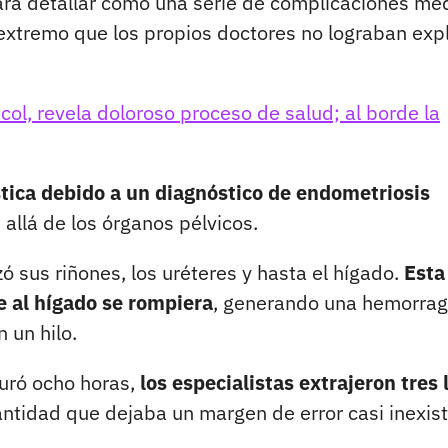
ara detallar cómo una serie de complicaciones mé
o extremo que los propios doctores no lograban expl
col, revela doloroso proceso de salud; al borde la
tica debido a un diagnóstico de endometriosis
llá de los órganos pélvicos.
ó sus riñones, los uréteres y hasta el hígado.
Esta
e al hígado se rompiera
, generando una hemorrag
 un hilo.
duró ocho horas,
los especialistas extrajeron tres l
tidad que dejaba un margen de error casi inexis