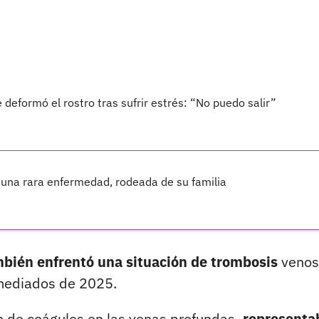
eformó el rostro tras sufrir estrés: “No puedo salir”
r una rara enfermedad, rodeada de su familia
bién enfrentó una situación de trombosis
venos
 mediados de 2025.
ón de coágulos en las venas profundas
, representa