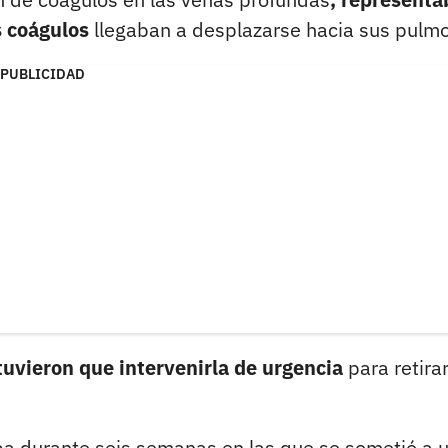
s coágulos
llegaban a desplazarse hacia sus pulm
PUBLICIDAD
tuvieron que intervenirla de urgencia
para retirar
eba durante seis semanas en las que se sometió a 