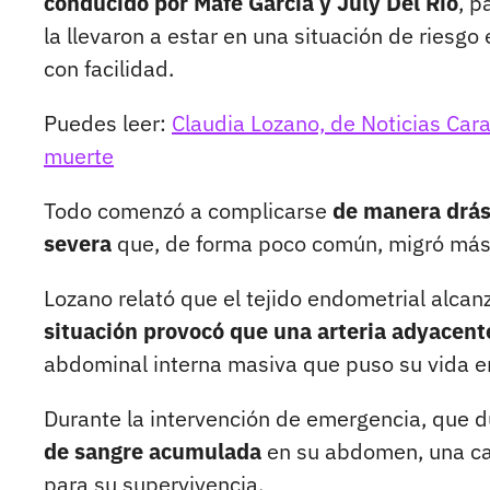
conducido por Mafe García y July Del Río
, p
la llevaron a estar en una situación de riesg
con facilidad.
Puedes leer:
Claudia Lozano, de Noticias Cara
muerte
Todo comenzó a complicarse
de manera drás
severa
que, de forma poco común, migró más a
Lozano relató que el tejido endometrial alcanz
situación provocó que una arteria adyacent
abdominal interna masiva que puso su vida en
Durante la intervención de emergencia, que 
de sangre acumulada
en su abdomen, una can
para su supervivencia.