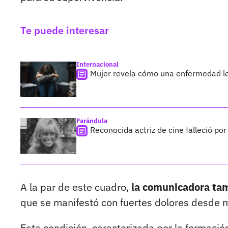
Te puede interesar
Internacional
Mujer revela cómo una enfermedad le d
Farándula
Reconocida actriz de cine falleció po
A la par de este cuadro,
la comunicadora tam
que se manifestó con fuertes dolores desde
Esta condición, caracterizada por la formaci