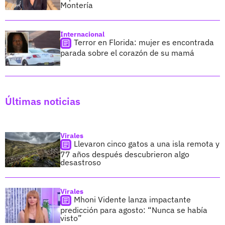
Montería
Internacional
Terror en Florida: mujer es encontrada
parada sobre el corazón de su mamá
Últimas noticias
Virales
Llevaron cinco gatos a una isla remota y
77 años después descubrieron algo
desastroso
Virales
Mhoni Vidente lanza impactante
predicción para agosto: “Nunca se había
visto”