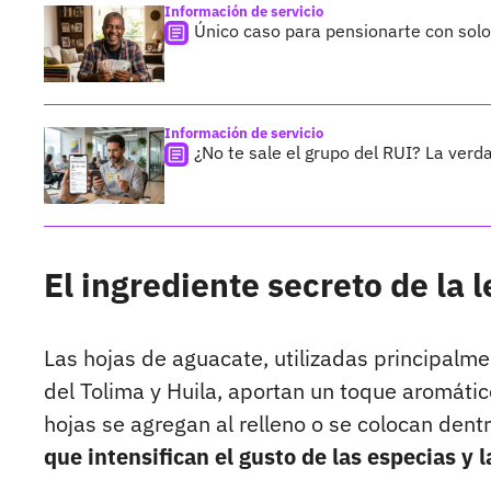
Información de servicio
Único caso para pensionarte con sol
Información de servicio
¿No te sale el grupo del RUI? La verda
El ingrediente secreto de la 
Las hojas de aguacate, utilizadas principalm
del Tolima y Huila, aportan un toque aromático
hojas se agregan al relleno o se colocan dent
que intensifican el gusto de las especias y l