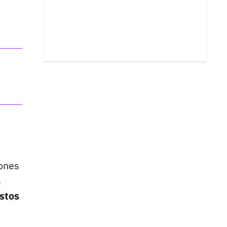
iones
s
stos