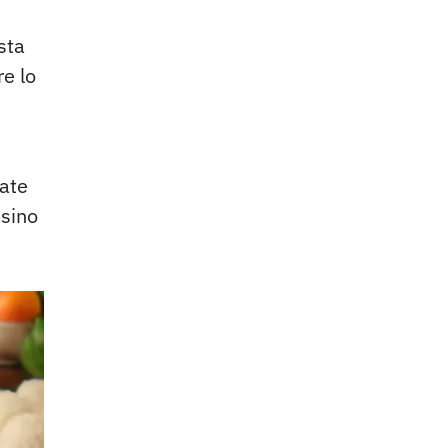
sta
e lo
cate
 sino